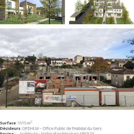
2
Surface
:1515 m
Décideurs
:OPDHLM – Office Public de l’Habitat du Gers
Equipe
: – Architecte : Atelier d’architecture AIROLDI