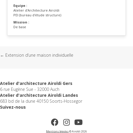
Equipe :
Atelier d'Architecture Airoldi
PEI (bureau d'étude structure)
Mission :
De base
Posts
← Extension d’une maison individuelle
navigation
Atelier d'architecture Airoldi Gers
6 rue Eugène Sue - 32000 Auch
Atelier d'architecture Airoldi Landes
683 bd de la dune 40150 Soorts-Hossegor
Suivez-nous
Mentions légales
© Airoldi 2026