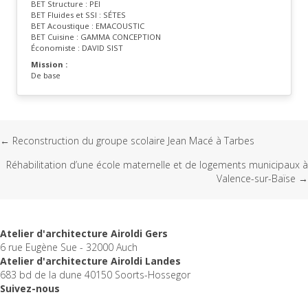
BET Structure : PEI
BET Fluides et SSI : SÉTES
BET Acoustique : EMACOUSTIC
BET Cuisine : GAMMA CONCEPTION
Économiste : DAVID SIST
Mission :
De base
Posts
← Reconstruction du groupe scolaire Jean Macé à Tarbes
Réhabilitation d’une école maternelle et de logements municipaux à
navigation
Valence-sur-Baïse →
Atelier d'architecture Airoldi Gers
6 rue Eugène Sue - 32000 Auch
Atelier d'architecture Airoldi Landes
683 bd de la dune 40150 Soorts-Hossegor
Suivez-nous